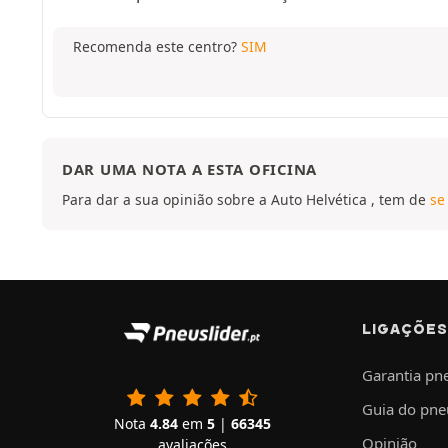
Recomenda este centro?
SIM
DAR UMA NOTA A ESTA OFICINA
Para dar a sua opinião sobre a Auto Helvética , tem de
se
LIGAÇÕES
Garantia pn
Guia do pne
Nota
4.84
em
5
|
66345
Opinião
avaliações