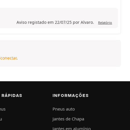
Aviso registado em 22/07/25 por Alvaro.
Relatório
 conectar
.
 RÁPIDAS
INFORMAÇÕES
eus
Pneus auto
u
Jantes de Chapa
Jantes em alumínio